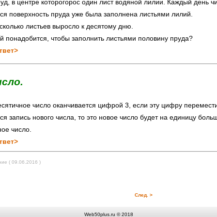
уд, в центре которогорос один лист водяной лилии. Каждый день чи
вся поверхность пруда уже была заполнена листьями лилий.
 сколько листьев выросло к десятому дню.
ей понадобится, чтобы заполнить листьями половину пруда?
твет>
исло.
сятичное число оканчивается цифрой 3, если эту цифру переместит
ся запись нового числа, то это новое число будет на единицу боль
ное число.
твет>
е ( 09.06.2016 )
След. >
Web50plus.ru © 2018