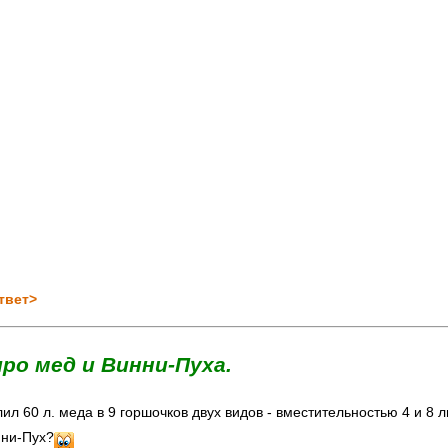
твет>
про мед и Винни-Пуха.
ил 60 л. меда в 9 горшочков двух видов - вместительностью 4 и 8 
нни-Пух?