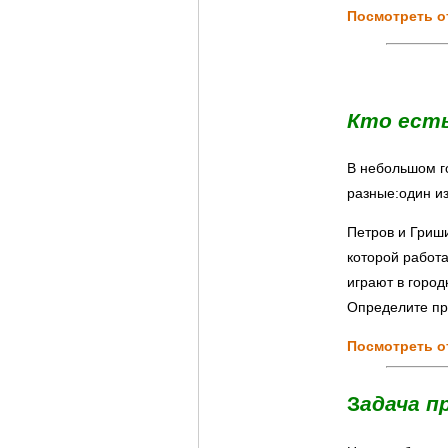
Посмотреть о
Кто ест
В небольшом го
разные:один из
Петров и Гриши
которой работ
играют в город
Определите пр
Посмотреть о
З
адача п