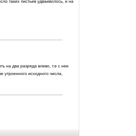
сло таких листьев удваиволось, и на
ь на два разряда влево, т.е с нее
ше утроенного исходного числа,