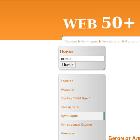
Главная
Кулинария
Ума палата.
Бегом от
Поиск
Главная
Новости
ЛикБез "НИИ Чаво".
Ума палата
Кулинария
Интересные Ссылки
Контакты
Бегом от Ал