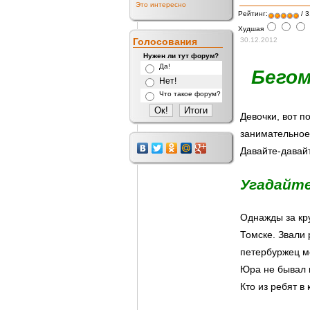
Это интересно
Рейтинг:
/ 3
Худшая
Голосования
30.12.2012
Нужен ли тут форум?
Да!
Бегом
Нет!
Что такое форум?
Девочки, вот п
занимательное!
Давайте-давайт
Угадайте
Однажды за кру
Томске. Звали 
петербуржец ме
Юра не бывал 
Кто из ребят в 