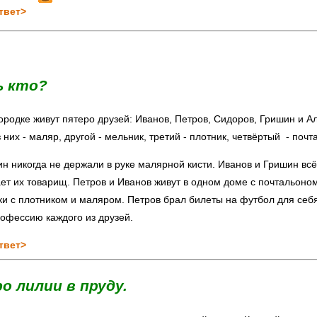
твет>
ь кто?
родке живут пятеро друзей: Иванов, Петров, Сидоров, Гришин и А
 них - маляр, другой - мельник, третий - плотник, четвёртый - почт
н никогда не держали в руке малярной кисти. Иванов и Гришин вс
ает их товарищ. Петров и Иванов живут в одном доме с почтальон
ки с плотником и маляром. Петров брал билеты на футбол для себя
офессию каждого из друзей.
твет>
ро лилии в пруду.