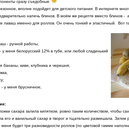
мпоненты сразу съедобные.
езонное, вполне подойдет для детского питания. В интернете мног
едварительно напечь блинов. В моём же рецепте вместо блинов -
е лаваш именно для роллов. Он очень тонкий и эластичный. Вот т
аш - ручной работы;
 - у меня белорусский 12% в тубе, или любой сладенький
я бананы, киви, клубника и черешня;
ожка;
су;
 - у меня брусничное;
ие:
ложки сахара залила кипятком, ровно таким количеством, чтобы сах
ла его и ванильный сахар в творог и тщательно размешала. Затем 
 у меня будет три разновидности роллов (по цветовой гамме наполн