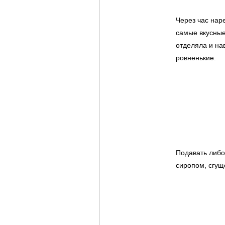
Через час нар
самые вкусные
отделяла и на
ровненькие.
Подавать либо
сиропом, сгущ