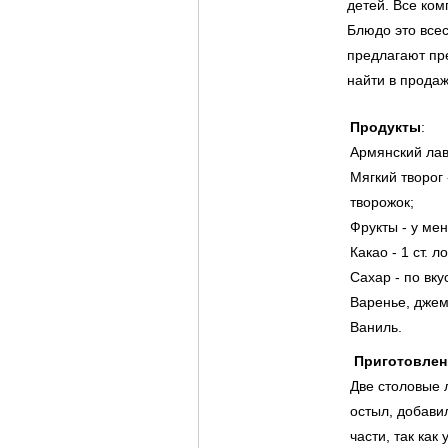
детей. Все ко
Блюдо это всес
предлагают пр
найти в продаж
Продукты
:
Армянский лав
Мягкий творог
творожок;
Фрукты - у мен
Какао - 1 ст. л
Сахар - по вку
Варенье, джем
Ваниль.
Приготовлен
Две столовые 
остыл, добави
части, так как