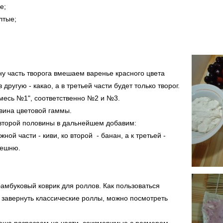
е;
лтые;
дну часть творога вмешаем варенье красного цвета
в другую - какао, а в третьей части будет только творог.
месь №1", соответственно №2 и №3.
вина цветовой гаммы.
второй половины в дальнейшем добавим:
жной части - киви, ко второй - банан, а к третьей -
решню.
амбуковый коврик для роллов. Как пользоваться
к завернуть классические роллы, можно посмотреть
аша разрезаем на части, соизмеримые с размером