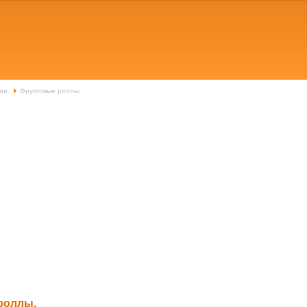
ми.
Фруктовые роллы.
роллы.