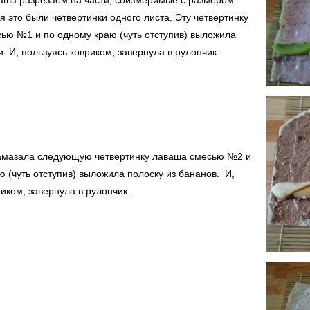
я это были четвертинки одного листа. Эту четвертинку
ью №1 и по одному краю (чуть отступив) выложила
и. И, пользуясь ковриком, завернула в рулончик.
намазала следующую четвертинку лаваша смесью №2 и
ю (чуть отступив) выложила полоску из бананов. И,
иком, завернула в рулончик.