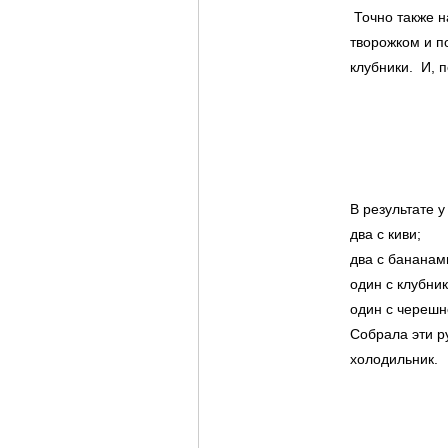
Точно также н
творожком и п
клубники. И, п
В результате у
два с киви;
два с бананам
один с клубник
один с черешн
Собрала эти р
холодильник.