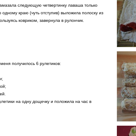
амазала следующую четвертинку лаваша только
о одному краю (чуть отступив) выложила полоску из
ользуясь ковриком, завернула в рулончик.
 меня получилось 6 рулетиков:
и;
ой;
ей.
улетики на одну дощечку и положила на час в