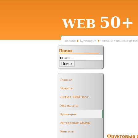
Главная
Кулинария
Готовим с нашими детка
Поиск
Главная
Новости
ЛикБез "НИИ Чаво".
Ума палата
Кулинария
Интересные Ссылки
Контакты
Фруктовые 