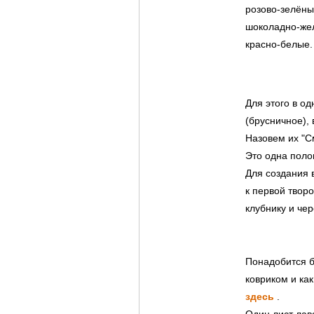
розово-зелёны
шоколадно-же
красно-белые.
Для этого в о
(брусничное), 
Назовем их "С
Это одна поло
Для создания 
к первой творо
клубнику и че
Понадобится б
ковриком и ка
здесь
.
Один лист лав