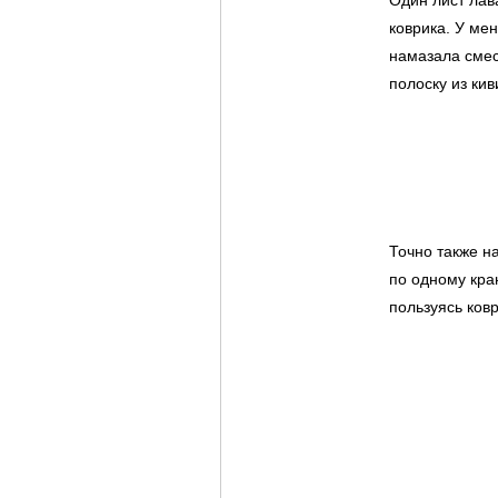
коврика. У мен
намазала смес
полоску из кив
Точно также 
по одному кра
пользуясь ковр