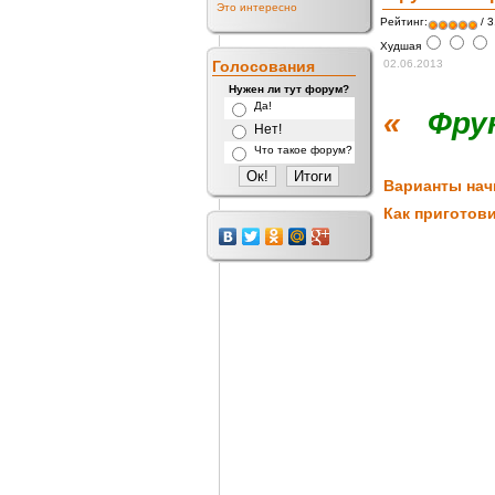
Это интересно
Рейтинг:
/ 3
Худшая
Голосования
02.06.2013
Нужен ли тут форум?
Да!
«
Фрук
Нет!
Что такое форум?
Варианты нач
Как приготов